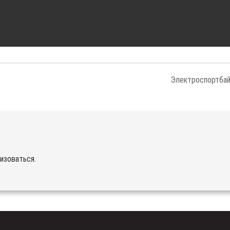
Электроспортба
изоваться
.