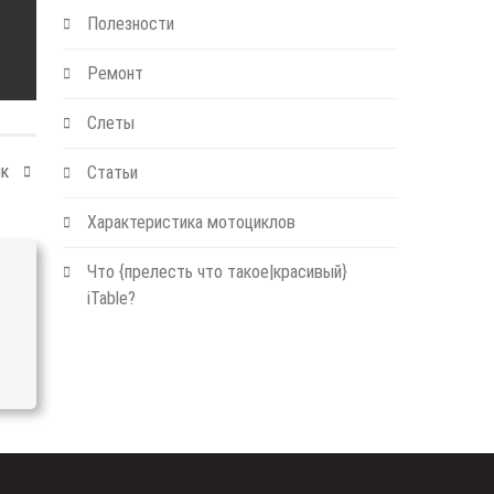
Полезности
Ремонт
Слеты
йк
Статьи
Характеристика мотоциклов
Что {прелесть что такое|красивый}
iTable?