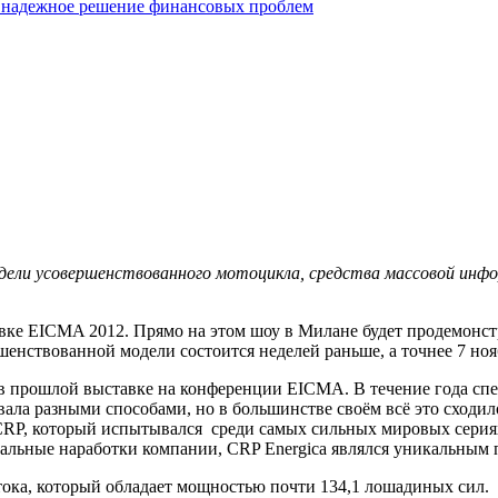
 надежное решение финансовых проблем
одели усовершенствованного мотоцикла, средства массовой ин
авке EICMA 2012. Прямо на этом шоу в Милане будет продемонст
енствованной модели состоится неделей раньше, а точнее 7 нояб
 в прошлой выставке на конференции EICMA. В течение года сп
ала разными способами, но в большинстве своём всё это сходил
eCRP, который испытывался среди самых сильных мировых сериях
льные наработки компании, CRP Energica являлся уникальным п
ока, который обладает мощностью почти 134,1 лошадиных сил.