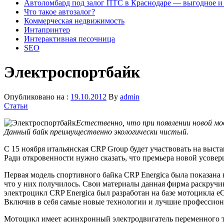
Автоломбард под залог ПТС в Краснодаре — выгодное и
Что такое автозалог?
Коммерческая недвижимость
Интапринтер
Интерактивная песочница
SEO
Электроспортбайк
Опубликовано на :
19.10.2012
By
admin
Статьи
Естественно, что при появлении новой м
Данный байк преимущественно экологически чистый.
С 15 ноября итальянская CRP Group будет участвовать на выст
Ради откровенности нужно сказать, что премьера новой усоверш
Первая модель спортивного байка CRP Energica была показана
что у них получилось. Свои материалы данная фирма раскручив
электроцикл CRP Energica был разработан на базе мотоцикла 
Включив в себя самые новые технологии и лучшие профессиона
Мотоцикл имеет асинхронный электродвигатель переменного т