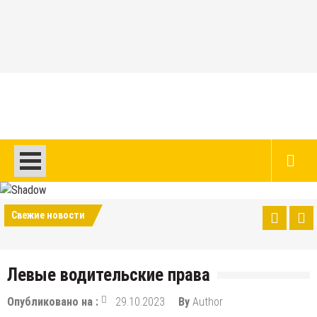
Перейти
к
содержимому
Авто и мото сайт
Свежие новости
Левые водительские права
Опубликовано на :
29.10.2023
By
Author