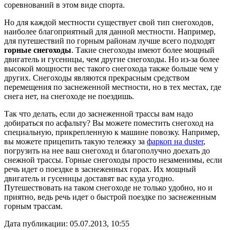
соревнований в этом виде спорта.
Но для каждой местности существует свой тип снегоходов,
наиболее благоприятный для данной местности. Например,
для путешествий по горным районам лучше всего подходят
горные снегоходы
. Такие снегоходы имеют более мощный
двигатель и гусеницы, чем другие снегоходы. Но из-за более
высокой мощности вес такого снегохода также больше чем у
других. Снегоходы являются прекрасным средством
перемещения по заснеженной местности, но в тех местах, где
снега нет, на снегоходе не поездишь.
Так что делать, если до заснеженной трассы вам надо
добираться по асфальту? Вы можете поместить снегоход на
специальную, прикрепленную к машине повозку. Например,
вы можете прицепить такую тележку за
фаркоп на duster
,
погрузить на нее ваш снегоход и благополучно доехать до
снежной трассы. Горные снегоходы просто незаменимы, если
речь идет о поездке в заснеженных горах. Их мощный
двигатель и гусеницы доставят вас куда угодно.
Путешествовать на таком снегоходе не только удобно, но и
приятно, ведь речь идет о быстрой поездке по заснеженным
горным трассам.
Дата публикации: 05.07.2013, 10:55