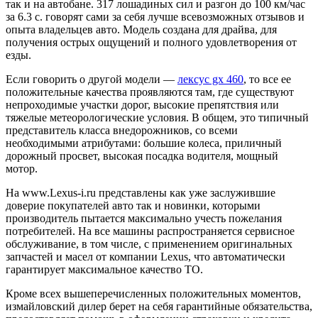
так и на автобане. 317 лошадиных сил и разгон до 100 км/час
за 6.3 с. говорят сами за себя лучше всевозможных отзывов и
опыта владельцев авто. Модель создана для драйва, для
получения острых ощущений и полного удовлетворения от
езды.
Если говорить о другой модели —
лексус gx 460
, то все ее
положительные качества проявляются там, где существуют
непроходимые участки дорог, высокие препятствия или
тяжелые метеорологические условия. В общем, это типичный
представитель класса внедорожников, со всеми
необходимыми атрибутами: большие колеса, приличный
дорожный просвет, высокая посадка водителя, мощный
мотор.
На www.Lexus-i.ru представлены как уже заслужившие
доверие покупателей авто так и новинки, которыми
производитель пытается максимально учесть пожелания
потребителей. На все машины распространяется сервисное
обслуживание, в том числе, с применением оригинальных
запчастей и масел от компании Lexus, что автоматически
гарантирует максимальное качество ТО.
Кроме всех вышеперечисленных положительных моментов,
измайловский дилер берет на себя гарантийные обязательства,