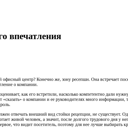
го впечатления
й офисный центр? Конечно же, зону ресепшн. Она встречает посет
атление о компании.
у оценивает, как его встретили, насколько компетентно дали ну
т «сказать» о компании и ее руководителях много информации, 
роль.
лжен отвечать внешний вид стойки рецепции, не существует. О
ботает живой человек, а значит, после долгого трудового дня у не
 первое, что видит посетитель, поэтому для нее лучше выбирать 