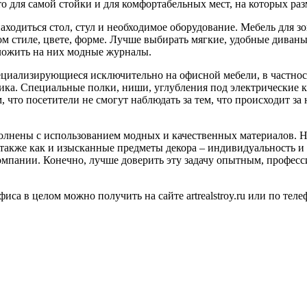
о для самой стойки и для комфортабельных мест, на которых ра
находиться стол, стул и необходимое оборудование. Мебель для 
м стиле, цвете, форме. Лучше выбирать мягкие, удобные диван
ложить на них модные журналы.
иализирующиеся исключительно на офисной мебели, в частности
ика. Специальные полки, ниши, углубления под электрические 
 что посетители не смогут наблюдать за тем, что происходит за 
полнены с использованием модных и качественных материалов. 
также как и изысканные предметы декора – индивидуальность и 
мпании. Конечно, лучше доверить эту задачу опытным, професси
са в целом можно получить на сайте artrealstroy.ru или по теле