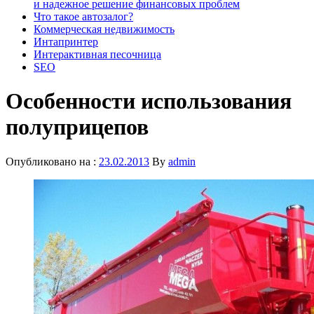
и надежное решение финансовых проблем
Что такое автозалог?
Коммерческая недвижимость
Интапринтер
Интерактивная песочница
SEO
Особенности использования
полуприцепов
Опубликовано на :
23.02.2013
By
admin