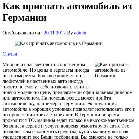
Как пригнать автомобиль из
Германии
Опубликовано на :
20.11.2012
By
admin
Статьи
Многие
из нас
мечтают
о
собственном
автомобиле
.
Но
цены
и
зарплаты
иногда
не
соизмеримы
.
Большое
количество
любителей
качественных
авто
иногда
просто
не
смогут
себе
позволить
купить
новую
модель
по
цене
,
предлагаемой
официальным
дилером
или
автосалоном
.
На
помощь
всегда
может
прийти
автомобиль
б
/
у
,
например
,
с
Германии
.
Эксплуатация
автомобиля
в
хороших
условиях
позволяет
использовать
его
и
по
прошествии
трех-четырех
лет
.
В
Германии
вовремя
проходится
ТО
,
машины
ездят
только
на
высококачественном
бензине
,
а
сервис
и
услуги
вовремя
ремонтируют
авто
.
Это
позволит
вам
сэкономить
средства
,
купив
машину
,
которая
удовлетворит
все
Ваши
требования
.
Вы
сможете
не
только