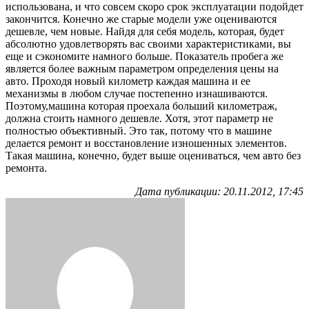
использована,
и
что
совсем скоро
срок
эксплуатации
подойдет
закончится.
Конечно
же
старые
модели
уже
оцениваются
дешевле
,
чем
новые
. Найдя
для
себя
модель
,
которая
,
будет
абсолютно
удовлетворять
вас
своими
характеристиками
,
вы
еще и
сэкономите
намного
больше
.
Показатель
пробега
же
является
более
важным
параметром
определения
цены
на
авто
.
Проходя
новый
километр
каждая машина и ее
механизмы
в любом случае
постепенно
изнашиваются
.
Поэтому
,машина которая проехала больший километраж,
должна
стоить намного дешевле
.
Хотя
,
этот
параметр
не
полностью
объективный
.
Это
так
,
потому
что
в
машине
делается
ремонт
и
восстановление
изношенных
элементов
.
Такая
машина
,
конечно
,
будет
выше
оцениваться
,
чем
авто
без
ремонта
.
Дата публикации: 20.11.2012, 17:45