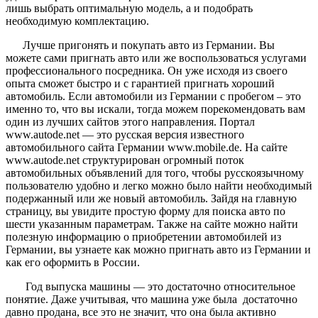
лишь
выбрать
оптимальную
модель
,
а
и
подобрать
необходимую
комплектацию
.
Лучше
пригонять
и
покупать
авто
из
Германии
.
Вы
можете
сами
пригнать
авто
или
же
воспользоваться
услугами
профессионального
посредника
.
Он
уже
исходя
из
своего
опыта
сможет
быстро
и
с
гарантией
пригнать
хороший
автомобиль
.
Если
автомобили
из
Германии
с
пробегом
–
это
именно
то
,
что
вы
искали
,
тогда
можем
порекомендовать
вам
один
из
лучших
сайтов
этого
направления
.
Портал
www
.
autode
.
net
—
это
русская
версия
известного
автомобильного
сайта
Германии
www
.
mobile
.
de
.
На
сайте
www
.
autode
.
net
структурирован
огромный
поток
автомобильных
объявлений
для
того
,
чтобы
русскоязычному
пользователю
удобно
и
легко
можно
было
найти
необходимый
подержанный
или
же
новый
автомобиль
.
Зайдя
на
главную
страницу
,
вы
увидите
простую
форму
для
поиска
авто
по
шести
указанным
параметрам
.
Также
на
сайте
можно
найти
полезную
информацию
о
приобретении
автомобилей
из
Германии
,
вы
узнаете
как
можно
пригнать
авто
из
Германии
и
как
его
оформить
в
России
.
Год
выпуска
машины
—
это
достаточно
относительное
понятие.
Даже
учитывая
,
что
машина
уже
была
достаточно
давно продана
, все э
то не значит
, что она была активно