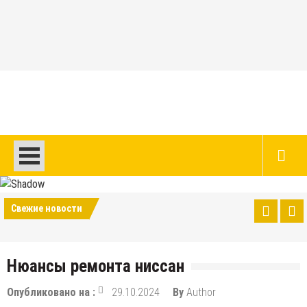
Перейти
к
содержимому
Авто и мото сайт
Свежие новости
Нюансы ремонта ниссан
Опубликовано на :
29.10.2024
By
Author