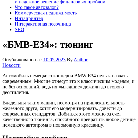
и надежное решение финансовых проблем
Что такое автозалог?
Коммерческая недвижимость
Интапринтер
Интерактивная песочница
SEO
«БМВ-Е34»: тюнинг
Опубликовано на :
10.05.2023
By
Author
Новости
Автомобиль немецкого концерна BMW E34 нельзя назвать
современным. Многие отнесут это к классическим моделям, и
не без оснований, ведь их «младшие» дожили до второго
десятилетия.
Владельцы таких машин, несмотря на привлекательность
железного друга, хотят его модернизировать, довести до
современных стандартов. Добиться этого можно за счет
качественного тюнинга, способного превратить любое детище
немецкого автопрома в новомодную красавицу.
Настройка свойств