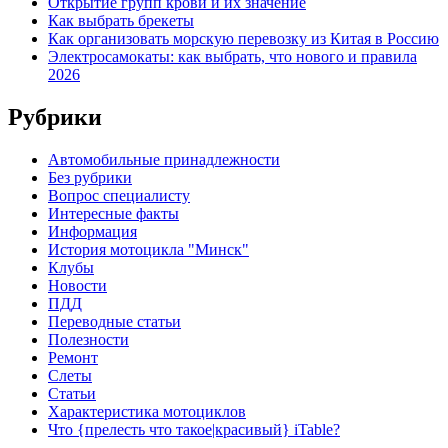
Открытие групп крови и их значение
Как выбрать брекеты
Как организовать морскую перевозку из Китая в Россию
Электросамокаты: как выбрать, что нового и правила
2026
Рубрики
Автомобильные принадлежности
Без рубрики
Вопрос специалисту
Интересные факты
Информация
История мотоцикла "Минск"
Клубы
Новости
ПДД
Переводные статьи
Полезности
Ремонт
Слеты
Статьи
Характеристика мотоциклов
Что {прелесть что такое|красивый} iTable?