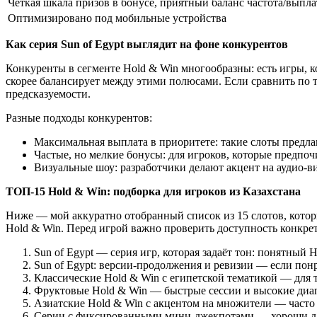
Чёткая шкала призов в бонусе, приятный баланс частота/выпл
Оптимизировано под мобильные устройства
Как серия Sun of Egypt выглядит на фоне конкурентов
Конкуренты в сегменте Hold & Win многообразны: есть игры, к
скорее балансирует между этими полюсами. Если сравнить по 
предсказуемости.
Разные подходы конкурентов:
Максимальная выплата в приоритете: такие слоты предл
Частые, но мелкие бонусы: для игроков, которые предпоч
Визуальные шоу: разработчики делают акцент на аудио‑
ТОП‑15 Hold & Win: подборка для игроков из Казахстана
Ниже — мой аккуратно отобранный список из 15 слотов, котор
Hold & Win. Перед игрой важно проверить доступность конкрет
Sun of Egypt — серия игр, которая задаёт тон: понятный 
Sun of Egypt: версии‑продолжения и ревизии — если понр
Классические Hold & Win с египетской тематикой — для 
Фруктовые Hold & Win — быстрые сессии и высокие диап
Азиатские Hold & Win с акцентом на множители — часто
Серии с фиксированными мини‑джекпотами — хороши д