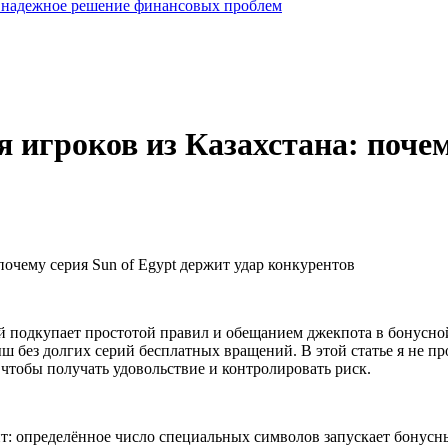
 надежное решение финансовых проблем
 игроков из Казахстана: почем
 подкупает простотой правил и обещанием джекпота в бонусной 
без долгих серий бесплатных вращений. В этой статье я не про
 чтобы получать удовольствие и контролировать риск.
: определённое число специальных символов запускает бонусный