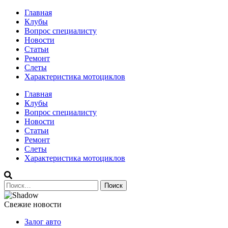
Перейти
Главная
к
Клубы
содержимому
Вопрос специалисту
Новости
Статьи
Ремонт
Слеты
Характеристика мотоциклов
Авто и мото сайт
Главная
Клубы
Вопрос специалисту
Новости
Статьи
Ремонт
Слеты
Характеристика мотоциклов
Найти:
Свежие новости
Залог авто