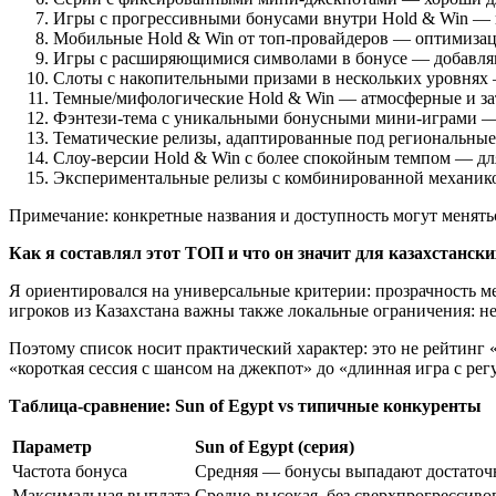
Игры с прогрессивными бонусами внутри Hold & Win — 
Мобильные Hold & Win от топ‑провайдеров — оптимизац
Игры с расширяющимися символами в бонусе — добавляю
Слоты с накопительными призами в нескольких уровнях
Темные/мифологические Hold & Win — атмосферные и з
Фэнтези‑тема с уникальными бонусными мини‑играми —
Тематические релизы, адаптированные под региональные
Слоу‑версии Hold & Win с более спокойным темпом — для
Экспериментальные релизы с комбинированной механикой
Примечание: конкретные названия и доступность могут менятьс
Как я составлял этот ТОП и что он значит для казахстанск
Я ориентировался на универсальные критерии: прозрачность 
игроков из Казахстана важны также локальные ограничения: не
Поэтому список носит практический характер: это не рейтинг 
«короткая сессия с шансом на джекпот» до «длинная игра с р
Таблица‑сравнение: Sun of Egypt vs типичные конкуренты
Параметр
Sun of Egypt (серия)
Частота бонуса
Средняя — бонусы выпадают достаточ
Максимальная выплата
Средне‑высокая, без сверхпрогрессивов