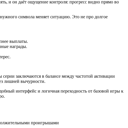
ять, и он даёт ощущение контроля: прогресс видно прямо во
 нужного символа меняет ситуацию. Это не про долгое
упнее выплаты.
нные награды.
ерес.
ы серии заключаются в балансе между частотой активации
без лишней вычурности.
добный интерфейс и логичная переходность от базовой игры к
ро.
родолжительными проигрышами