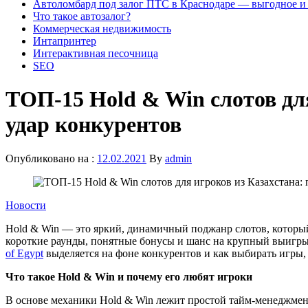
Автоломбард под залог ПТС в Краснодаре — выгодное и
Что такое автозалог?
Коммерческая недвижимость
Интапринтер
Интерактивная песочница
SEO
ТОП‑15 Hold & Win слотов для
удар конкурентов
Опубликовано на :
12.02.2021
By
admin
Новости
Hold & Win — это яркий, динамичный поджанр слотов, который
короткие раунды, понятные бонусы и шанс на крупный выигрыш 
of Egypt
выделяется на фоне конкурентов и как выбирать игры,
Что такое Hold & Win и почему его любят игроки
В основе механики Hold & Win лежит простой тайм‑менеджмент