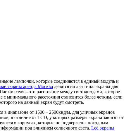
енькие лампочки, которые соединяются в единый модуль и
ые экраны аренда Москва
делятся на два типа: экраны для
 Шаг пикселя – это расстояние между светодиодами, которое
е с минимального расстояния становится более четким, если
которого на данный экран будут смотреть.
я в диапазоне от 1500 – 2500кнд/м, для уличных экранов
ов, в отличие от LCD, у которых размеры экрана зависят от
няются в корпусах, которые не подвержены погодным
оинформации под влиянием солнечного света.
Led экраны