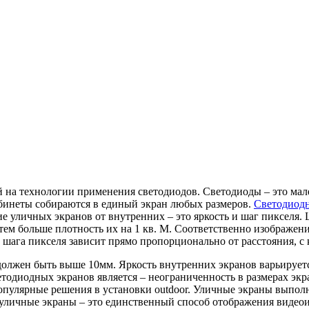
й на технологии применения светодиодов. Светодиоды – это мал
бинеты собираются в единый экран любых размеров.
Светодиодн
ие уличных экранов от внутренних – это яркость и шаг пикселя.
тем больше плотность их на 1 кв. М. Соответственно изображени
 шага пикселя зависит прямо пропорционально от расстояния, с 
 должен быть выше 10мм. Яркость внутренних экранов варьируетс
диодных экранов является – неограниченность в размерах экран
опулярные решения в установки outdoor. Уличные экраны выпол
е уличные экраны – это единственный способ отображения виде