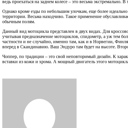
ведь проехаться на заднем колесе – это весьма экстремально. 
Однако кроме езды по небольшим улочкам, еще более идеально
территории. Весьма находчиво. Такое применение обуславливает
обычным полям.
Данный вид мотоцикла представлен в двух видах. Для кроссово
учитывая предназначение мотоциклов, спидометр, а уж тем бо
частности и не случайно, именно там, как и в Норвегии, Финл
вперед в Скандинавию. Ваш Эндуро там будет на высоте. Втор
Чоппер, по традиции – это свой неповторимый дизайн. К хар
вставки из кожи и хрома. А мощный двигатель этого мотоцикла 