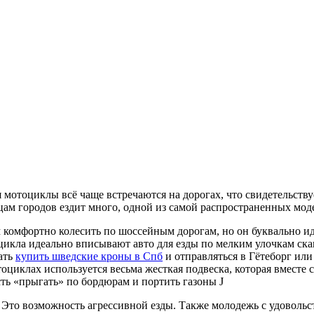
мя мотоциклы всё чаще встречаются на дорогах, что свидетельств
ам городов ездит много, одной из самой распространенных моде
 комфортно колесить по шоссейным дорогам, но он буквально ид
цикла идеально вписывают авто для езды по мелким улочкам ска
ать
купить шведские кроны в Спб
и отправляться в Гётеборг или
тоциклах используется весьма жесткая подвеска, которая вместе 
ть «прыгать» по бордюрам и портить газоны J
Это возможность агрессивной езды. Также молодежь с удовольст