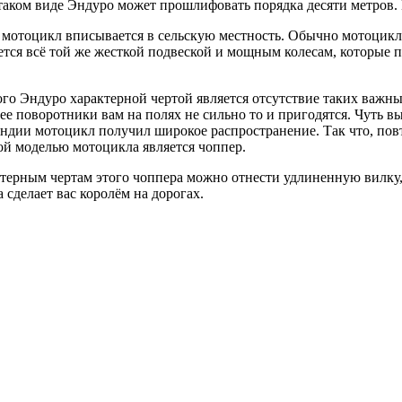
В таком виде Эндуро может прошлифовать порядка десяти метров.
 мотоцикл вписывается в сельскую местность. Обычно мотоцикл
ся всё той же жесткой подвеской и мощным колесам, которые поз
го Эндуро характерной чертой является отсутствие таких важны
лее поворотники вам на полях не сильно то и пригодятся. Чуть 
яндии мотоцикл получил широкое распространение. Так что, пов
ой моделью мотоцикла является чоппер.
актерным чертам этого чоппера можно отнести удлиненную вилк
сделает вас королём на дорогах.