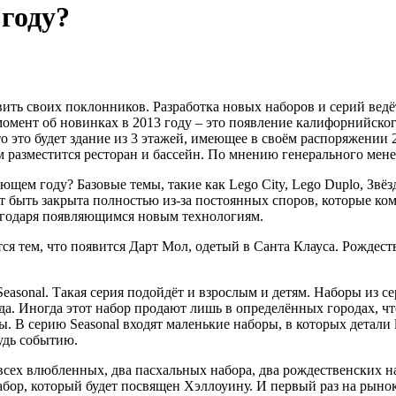
 году?
вить своих поклонников. Разработка новых наборов и серий ведё
омент об новинках в 2013 году – это появление калифорнийског
о это будет здание из 3 этажей, имеющее в своём распоряжении
ам разместится ресторан и бассейн. По мнению генерального мен
ем году? Базовые темы, такие как Lego City, Lego Duplo, Звёзд
т быть закрыта полностью из-за постоянных споров, которые ко
агодаря появляющимся новым технологиям.
тся тем, что появится Дарт Мол, одетый в Санта Клауса. Рождес
easonal. Такая серия подойдёт и взрослым и детям. Наборы из с
да. Иногда этот набор продают лишь в определённых городах, ч
. В серию Seasonal входят маленькие наборы, в которых детали 
удь событию.
всех влюбленных, два пасхальных набора, два рождественских н
ор, который будет посвящен Хэллоуину. И первый раз на рынок