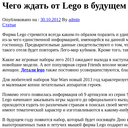
Чего ждать от Lego в будущем
Опубликовано на :
30.10.2012
By
admin
Статьи
Фирма Lego стремится всегда каким-то образом поразить и уди
из-за чего единственной информацией, имеющейся на данной м
гостиницу. Предварительные данные свидетельствуют о том, чт
такого отеля будет повторять Лего-мир кубиков. Кроме того, т
Какие же игровые наборы лего 2013 ожидают выхода в наступающ
новейшие модели. А вот популярная серия Friends вполне може
женщин.
Детали lego
также постоянно усовершенствуются, бл
Для любителей наборов Star Wars новый 2013 год характеризуе
и маленькие копии летательных аппаратов героев.
Помимо этого появилась информация об 9 артикулов из серии S
Lego начинают заказывать игры задолго до официального выхо
приходится ездить по различным странам в поисках своей мечты
имеют тематический характер и изготавливаются к какому-ниб
В будущем году появится набор, который будет посвящён Дню 
выпотрошенных тыкв и летучих мышей фирма Lego подарит наб