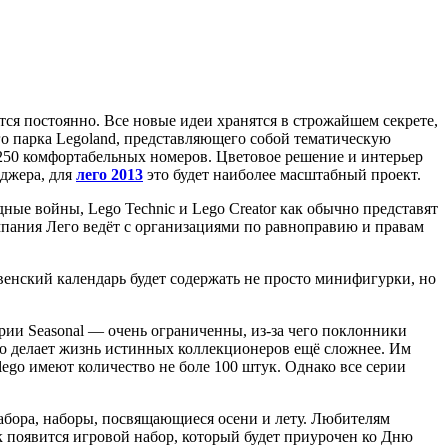
тся постоянно. Все новые идеи хранятся в строжайшем секрете,
о парка Legoland, представляющего собой тематическую
 250 комфортабельных номеров. Цветовое решение и интерьер
еджера, для
лего 2013
это будет наиболее масштабный проект.
ные войны, Lego Technic и Lego Creator как обычно представят
мпания Лего ведёт с организациями по равноправию и правам
твенский календарь будет содержать не просто минифигурки, но
ерии Seasonal — очень ограниченны, из-за чего поклонники
то делает жизнь истинных коллекционеров ещё сложнее. Им
lego имеют количество не боле 100 штук. Однако все серии
абора, наборы, посвящающиеся осени и лету. Любителям
 появится игровой набор, который будет приурочен ко Дню