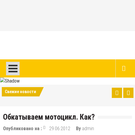
Перейти
к
содержимому
Авто и мото сайт
Свежие новости
Обкатываем мотоцикл. Как?
Опубликовано на :
29.06.2012
By
admin