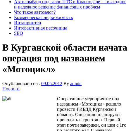
Автоломбард под залог ПТС в Краснодаре — выгодное
и надежное решение финансовых проблем
Что такое автозалог?
Коммерческая недвижимость
Интапринтер
Интерактивная песочница
SEO
В Курганской области начата
операция под названием
«Мотоцикл»
Опубликовано на :
09.05.2012
By
admin
Новости
Оперативное мероприятие под
названием «Мотоцикл» решило
провести ГИБДД Курганской
области. Операцию планируют
проводить в три этапа. Первый
этап почти завершен, он шел с 1го
по десятого мая. С началом