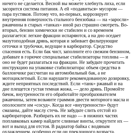
ничего не сделается. Весной вы можете хлебнуть лиха, если
засорится система питания. А ей «подавиться» мусором —
пара пустяков. Потому что, во-первых, коррозирует
внутренняя поверхность стального бензобака — на «заросли»
ржавчины в старых «танках» иной раз страшно смотреть. Во-
вторых, бензин химически не стабилен и со временем
разлагается: легкие фракции испаряются, а на дно оседает
мазутоподобная дрянь, которая и забивает фильтрующие
сеточки и трубочки, ведущие в карбюратор. Средство
спасения есть. Если бак чист, заполните его свежим бензином,
добавьте в горючее специальные стабилизаторы топлива — и
оно не будет разлагаться на фракции. Не забудьте прочитать
инструкцию на упаковке стабилизатора: объем средства в
баллончике рассчитан на автомобильный бак, а не
мотоциклетный. Если нарушите рекомендованную дозировку,
ждите неприятных последствий. Если «танк» ржавый и на
дне плещется густая темная жижа, — дело дрянь. Промойте
бачок, внутренности его обработайте преобразователем
ржавчины, затем возьмите граммов двести моторного масла и
ополосните им «сосуд». Когда все «внутренности» будут
смазаны, дайте маслу стечь. Не забудьте слить отстой из
карбюраторов. Разбирать их не надо — в нижних частях
поплавковых камер найдите сливные винты, открутите их —
вот и выход для отстоя. В радиатор байка с водяным
охлаждением, особенно если он преклонного возраста,