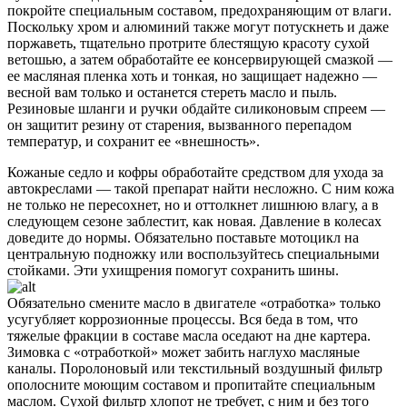
покройте специальным составом, предохраняющим от влаги.
Поскольку хром и алюминий также могут потускнеть и даже
поржаветь, тщательно протрите блестящую красоту сухой
ветошью, а затем обработайте ее консервирующей смазкой —
ее масляная пленка хоть и тонкая, но защищает надежно —
весной вам только и останется стереть масло и пыль.
Резиновые шланги и ручки обдайте силиконовым спреем —
он защитит резину от старения, вызванного перепадом
температур, и сохранит ее «внешность».
Кожаные седло и кофры обработайте средством для ухода за
автокреслами — такой препарат найти несложно. С ним кожа
не только не пересохнет, но и оттолкнет лишнюю влагу, а в
следующем сезоне заблестит, как новая. Давление в колесах
доведите до нормы. Обязательно поставьте мотоцикл на
центральную подножку или воспользуйтесь специальными
стойками. Эти ухищрения помогут сохранить шины.
Обязательно смените масло в двигателе «отработка» только
усугубляет коррозионные процессы. Вся беда в том, что
тяжелые фракции в составе масла оседают на дне картера.
Зимовка с «отработкой» может забить наглухо масляные
каналы. Поролоновый или текстильный воздушный фильтр
ополосните моющим составом и пропитайте специальным
маслом. Сухой фильтр хлопот не требует, с ним и без того