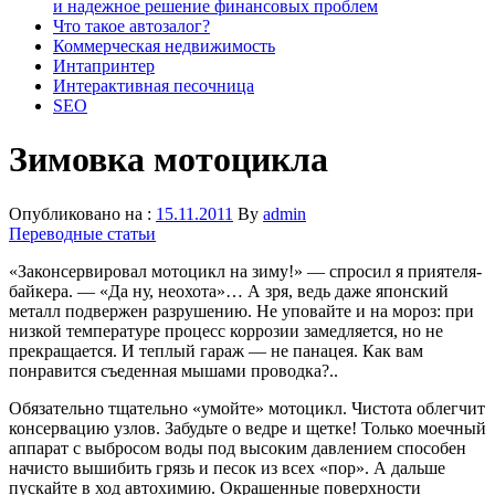
и надежное решение финансовых проблем
Что такое автозалог?
Коммерческая недвижимость
Интапринтер
Интерактивная песочница
SEO
Зимовка мотоцикла
Опубликовано на :
15.11.2011
By
admin
Переводные статьи
«Законсервировал мотоцикл на зиму!» — спросил я приятеля-
байкера. — «Да ну, неохота»… А зря, ведь даже японский
металл подвержен разрушению. Не уповайте и на мороз: при
низкой температуре процесс коррозии замедляется, но не
прекращается. И теплый гараж — не панацея. Как вам
понравится съеденная мышами проводка?..
Обязательно тщательно «умойте» мотоцикл. Чистота облегчит
консервацию узлов. Забудьте о ведре и щетке! Только моечный
аппарат с выбросом воды под высоким давлением способен
начисто вышибить грязь и песок из всех «пор». А дальше
пускайте в ход автохимию. Окрашенные поверхности