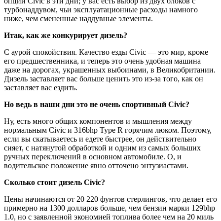
опции Civic в эти дни; у вас есть выбор из двух блоков с
турбонаддувом, чьи эксплуатационные расходы намного
ниже, чем смененные наддувные элементы.
Итак, как же конкурирует дизель?
С аурой спокойствия. Качество езды Civic — это мир, кроме
его предшественника, и теперь это очень удобная машина
даже на дорогах, украшенных выбоинами, в Великобритании.
Дизель заставляет вас больше ценить это из-за того, как он
заставляет вас ездить.
Но ведь в наши дни это не очень спортивный Civic?
Ну, есть много общих компонентов и мышления между
нормальным Civic и 316bhp Type R горячим люком. Поэтому,
если вы скатываетесь и едете быстрее, он действительно
сияет, с натянутой обработкой и одним из самых больших
ручных переключений в основном автомобиле. О, и
водительское положение явно отточено энтузиастами.
Сколько стоит дизель Civic?
Цены начинаются от 20 220 фунтов стерлингов, что делает его
примерно на 1300 долларов больше, чем бензин марки 129bhp
1.0, но с заявленной экономией топлива более чем на 20 миль