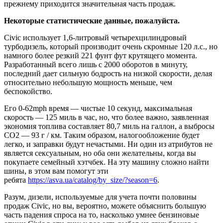
прежнему приходится значительная часть продаж.
Некоторые статистические данные, пожалуйста.
Civic использует 1,6-литровый четырехцилиндровый
турбодизель, который производит очень скромные 120 л.с., но
намного более резкий 221 фунт фут крутящего момента.
Разработанный всего лишь с 2000 оборотов в минуту,
последний дает сильную бодрость на низкой скорости, делая
относительно небольшую мощность меньше, чем
беспокойство.
Его 0-62mph время — чистые 10 секунд, максимальная
скорость — 125 миль в час, но, что более важно, заявленная
экономия топлива составляет 80,7 миль на галлон, а выбросы
CO2 — 93 г / км. Таким образом, налогообложение будет
легко, и заправки будут нечастыми. Ни один из атрибутов не
является сексуальным, но оба они желательны, когда вы
покупаете семейный хэтчбек. На эту машину сложно найти
шины, в этом вам помогут эти
ребята
https://asva.ua/catalog/by_size/?season=6
.
Разум, дизели, используемые для учета почти половины
продаж Civic, но вы, вероятно, можете объяснить большую
часть падения спроса на то, насколько умнее бензиновые